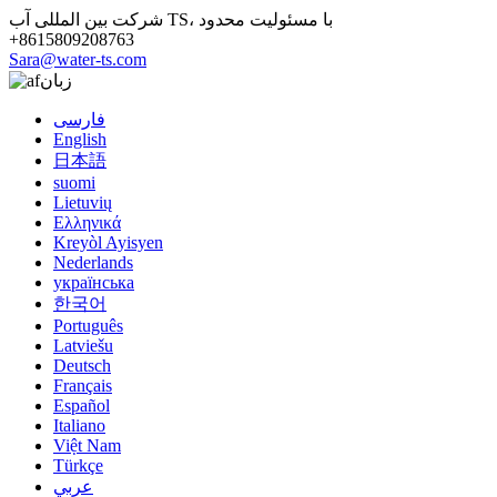
شرکت بین المللی آب TS، با مسئولیت محدود
+8615809208763
Sara@water-ts.com
زبان
فارسی
English
日本語
suomi
Lietuvių
Ελληνικά
Kreyòl Ayisyen
Nederlands
українська
한국어
Português
Latviešu
Deutsch
Français
Español
Italiano
Việt Nam
Türkçe
عربي