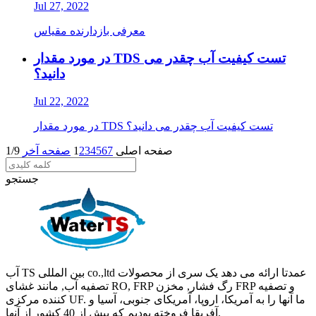
Jul 27, 2022
معرفی بازدارنده مقیاس
در مورد مقدار TDS تست کیفیت آب چقدر می
دانید؟
Jul 22, 2022
در مورد مقدار TDS تست کیفیت آب چقدر می دانید؟
صفحه اصلی
7
6
5
4
3
2
1
صفحه آخر
1/9
جستجو
آب TS بین المللی co.,ltd عمدتا ارائه می دهد یک سری از محصولات
تصفیه آب, مانند غشای RO, FRP رگ فشار, مخزن FRP و تصفیه
کننده مرکزی UF. ما آنها را به آمریکا، اروپا، آمریکای جنوبی، آسیا و
آفریقا فروخته بودیم که بیش از 40 کشور از آنها.