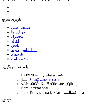
ناوبری سریع
صفحه اصلی
درباره ما
محصول
اخبار
دانش
با ما تماس بگیرید
بازخورد
نقشه سایت
با ما تماس بگیرید
شماره تماس: 15809208763
Sara@water-ts.com
ایمیل:
Add:1-0039, No. 5 office area ,Qihang
Plaza,International
Trade & logistic park, xi'an,شاآنشی,China
کد QR