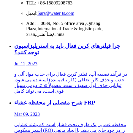
TEL: +86-15809208763
Sara@water-ts.com
ایمیل:
Add: 1-0039, No. 5 office area ,Qihang
Plaza,International Trade & logistic park,
xi'an,شاآنشی,China
چرا فیلترهای کربن فعال باید به استریلیزاسیون
توجه کنند؟
Jul 12, 2023
در فرآیند تصفیه آب، فیلتر کربن فعال برای جذب مواد آلی و
جذب و حذف کلر اضافی (کلر باقیمانده) استفاده می شود،
توانایی حذف اول ضعیف است، معمولاً 50٪، دومی بسیار
قوی است، می تواند کامل
شرح مفصلی از محفظه غشاء FRP
Mar 09, 2023
محفظه غشایی یک ظرف تحت فشار است که پشته غشایی
اسمز معکوس (RO) را در خود جای می دهد. با ایجاد مانعی