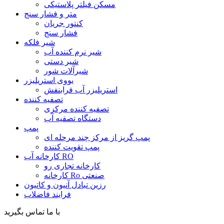
مسکن فیلتر پلاستیکی
متر و فشار سنج
کنتور جریان
فشار سنج
شیر فلکه
شیر نرم کننده آب
شیر دستی
شیرآلات شور
یووی استریلیزر
استریلیزر آب فرابنفش
تصفیه کننده
تصفیه کننده مرکزی
دستگاه تصفیه آب
پمپ
پمپ گریز از مرکز چند مرحله ای
پمپ تقویت کننده
کارخانه آب RO
کارخانه تجاری رو
کارخانه Ro صنعتی
رزین تبادل آنیون و کاتیون
فرایند فاضلاب
با ما تماس بگیرید