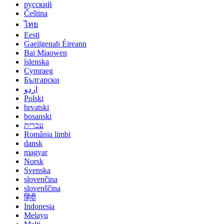
русский
Čeština
ไทย
Eesti
Gaeilgenah Éireann
Bai Miaowen
íslenska
Cymraeg
Български
اردو
Polski
hrvatski
bosanski
עברית
România limbi
dansk
magyar
Norsk
Svenska
slovenčina
slovenščina
हिंदी
Indonesia
Melayu