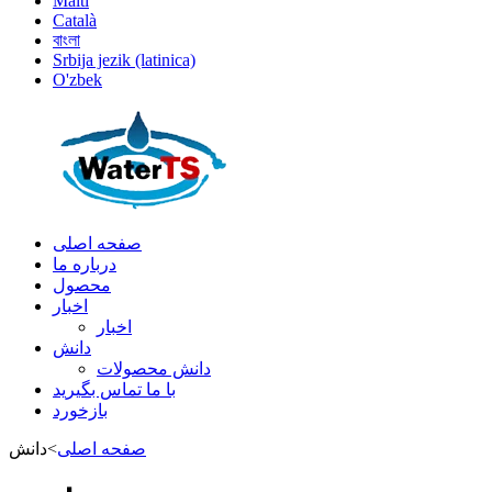
Malti
Català
বাংলা
Srbija jezik (latinica)
O'zbek
صفحه اصلی
درباره ما
محصول
اخبار
اخبار
دانش
دانش محصولات
با ما تماس بگیرید
بازخورد
صفحه اصلی
>
دانش