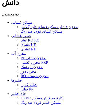
دانش
رده محصول
مسکن غشایی
مخزن فشار مسکن غشای فایبرگلاس
مسکن غشای فولاد ضد زنگ
عنصر غشایی
غشا RO RO
غشای UF
غشای NF
مخزن آب
PE مخزن کشتی
مخزن کشتی FRP
مخزن آب نمک
مخزن دوز
RO مخزن سیستم
فیلترها
فیلتر کربن
فیلتر PP
جای فیلتر
UPVC کارتریج فیلتر مسکن
مسکن فیلتر فولاد ضد زنگ